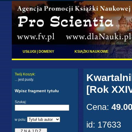
USŁUGI | DOMENY
KSIĄŻKI NAUKOWE
Kwartaln
Twój Koszyk
:
... jest pusty.
[Rok XXIV
Wpisz fragment tytułu
Szukaj:
Cena:
49.0
w polu:
id:
17633