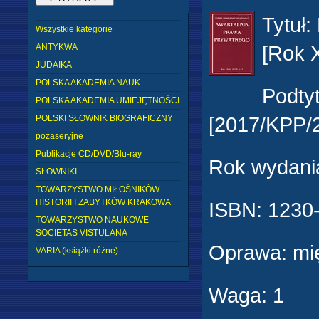
Tytuł
:
Wszystkie kategorie
[Rok 
ANTYKWA
JUDAIKA
POLSKA AKADEMIA NAUK
Podtyt
POLSKA AKADEMIA UMIEJĘTNOŚCI
[2017/KPP/
POLSKI SŁOWNIK BIOGRAFICZNY
pozaseryjne
Publikacje CD/DVD/Blu-ray
Rok wydani
SŁOWNIKI
TOWARZYSTWO MIŁOŚNIKÓW
HISTORII I ZABYTKÓW KRAKOWA
ISBN:
1230
TOWARZYSTWO NAUKOWE
SOCIETAS VISTULANA
Oprawa
:
mi
VARIA (książki różne)
Waga
:
1