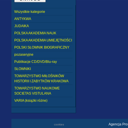
Wszystkie kategorie
ANTYKWA
JUDAIKA
POLSKA AKADEMIA NAUK
POLSKA AKADEMIA UMIEJĘTNOŚCI
POLSKI SŁOWNIK BIOGRAFICZNY
pozaseryjne
Publikacje CD/DVD/Blu-ray
SŁOWNIKI
TOWARZYSTWO MIŁOŚNIKÓW
HISTORII I ZABYTKÓW KRAKOWA
TOWARZYSTWO NAUKOWE
SOCIETAS VISTULANA
VARIA (książki różne)
Agencja Pro
cookies