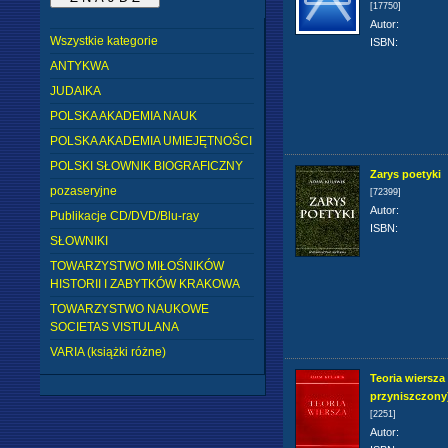
[17750]
Autor
:
Wszystkie kategorie
ISBN
:
ANTYKWA
JUDAIKA
POLSKA AKADEMIA NAUK
POLSKA AKADEMIA UMIEJĘTNOŚCI
POLSKI SŁOWNIK BIOGRAFICZNY
Zarys poetyki
pozaseryjne
[72399]
Autor
:
Publikacje CD/DVD/Blu-ray
ISBN
:
SŁOWNIKI
TOWARZYSTWO MIŁOŚNIKÓW
HISTORII I ZABYTKÓW KRAKOWA
TOWARZYSTWO NAUKOWE
SOCIETAS VISTULANA
VARIA (książki różne)
Teoria wiersza 
przyniszczony
[2251]
Autor
: