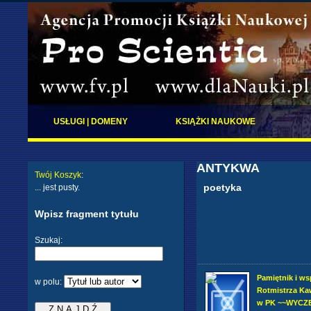
USŁUGI | DOMENY
KSIĄŻKI NAUKOWE
ANTYKWA
Twój Koszyk
:
poetyka
... jest pusty.
Wpisz fragment tytułu
Szukaj:
Pamiętnik i w
w polu:
Rotmistrza Ka
w PK ~~WYCZ