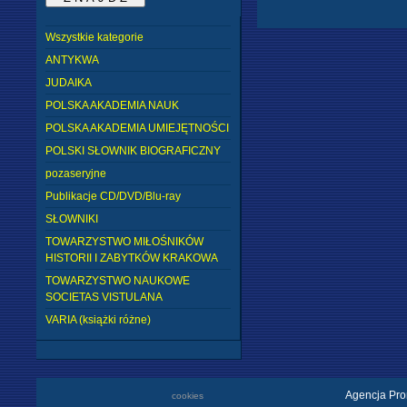
Wszystkie kategorie
ANTYKWA
JUDAIKA
POLSKA AKADEMIA NAUK
POLSKA AKADEMIA UMIEJĘTNOŚCI
POLSKI SŁOWNIK BIOGRAFICZNY
pozaseryjne
Publikacje CD/DVD/Blu-ray
SŁOWNIKI
TOWARZYSTWO MIŁOŚNIKÓW
HISTORII I ZABYTKÓW KRAKOWA
TOWARZYSTWO NAUKOWE
SOCIETAS VISTULANA
VARIA (książki różne)
Agencja Pro
cookies