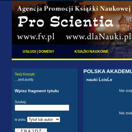
USŁUGI | DOMENY
KSIĄŻKI NAUKOWE
POLSKA AKADEMIA
Twój Koszyk
:
nauki ĹcisĹe
... jest pusty.
Wpisz fragment tytułu
Nie zna
Szukaj:
Nie zna
w polu: