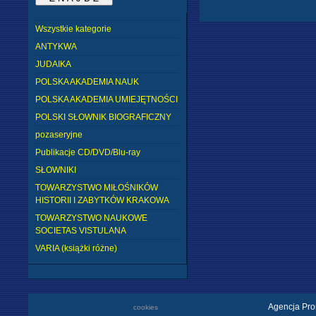
Wszystkie kategorie
ANTYKWA
JUDAIKA
POLSKA AKADEMIA NAUK
POLSKA AKADEMIA UMIEJĘTNOŚCI
POLSKI SŁOWNIK BIOGRAFICZNY
pozaseryjne
Publikacje CD/DVD/Blu-ray
SŁOWNIKI
TOWARZYSTWO MIŁOŚNIKÓW
HISTORII I ZABYTKÓW KRAKOWA
TOWARZYSTWO NAUKOWE
SOCIETAS VISTULANA
VARIA (książki różne)
Agencja Pro
cookies