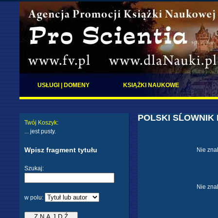
USŁUGI | DOMENY
KSIĄŻKI NAUKOWE
POLSKI SĹOWNIK
Twój Koszyk
:
... jest pusty.
Wpisz fragment tytułu
Nie zna
Szukaj:
Nie zna
w polu: