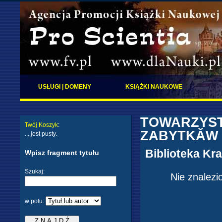
USŁUGI | DOMENY
KSIĄŻKI NAUKOWE
TOWARZYSTW
Twój Koszyk
:
ZABYTKĂ
... jest pusty.
Biblioteka K
Wpisz fragment tytułu
Szukaj:
Nie znalezi
w polu: