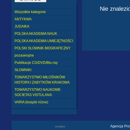
Nie znalezi
Wszystkie kategorie
ANTYKWA
JUDAIKA
POLSKA AKADEMIA NAUK
POLSKA AKADEMIA UMIEJĘTNOŚCI
POLSKI SŁOWNIK BIOGRAFICZNY
pozaseryjne
Publikacje CD/DVD/Blu-ray
SŁOWNIKI
TOWARZYSTWO MIŁOŚNIKÓW
HISTORII I ZABYTKÓW KRAKOWA
TOWARZYSTWO NAUKOWE
SOCIETAS VISTULANA
VARIA (książki różne)
Agencja Pro
cookies