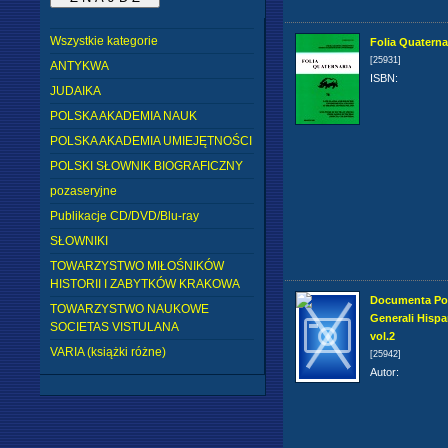
Wszystkie kategorie
Folia Quaterna
[25931]
ANTYKWA
ISBN
:
JUDAIKA
POLSKA AKADEMIA NAUK
POLSKA AKADEMIA UMIEJĘTNOŚCI
POLSKI SŁOWNIK BIOGRAFICZNY
pozaseryjne
Publikacje CD/DVD/Blu-ray
SŁOWNIKI
TOWARZYSTWO MIŁOŚNIKÓW
HISTORII I ZABYTKÓW KRAKOWA
Documenta Pol
TOWARZYSTWO NAUKOWE
Generali Hispa
SOCIETAS VISTULANA
vol.2
VARIA (książki różne)
[25942]
Autor
: