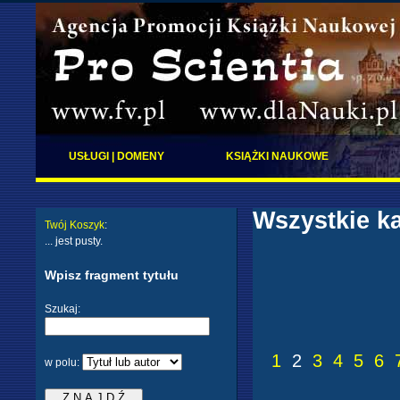
USŁUGI | DOMENY
KSIĄŻKI NAUKOWE
Wszystkie ka
Twój Koszyk
:
... jest pusty.
Wpisz fragment tytułu
Szukaj:
1
2
3
4
5
6
w polu: