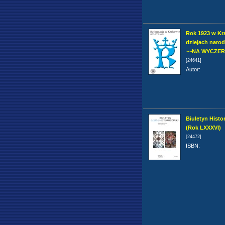
Rok 1923 w Kr
dziejach naro
~~NA WYCZERP.
[24641]
Autor
:
Biuletyn Histor
(Rok LXXXVI)
[24472]
ISBN
: