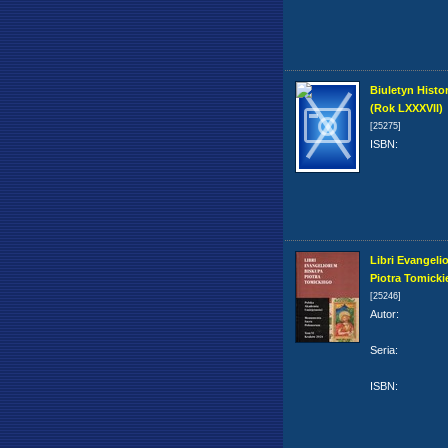
Biuletyn Histor
(Rok LXXXVII)
[25275]
ISBN
:
Libri Evangel
Piotra Tomick
[25246]
Autor
:
Seria
:
ISBN
: