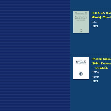
PSB z. 227 (LV
Mikołaj - Tułod
[1227]
ISBN
:
Rocznik Krako
(2024). Krakó
~~ NOWOŚĆ ~
[25150]
Autor
:
ISBN
: