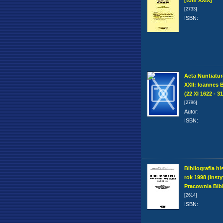
[tom XXIX]
[2733]
ISBN
:
Acta Nuntiatu
XXII: Ioannes B
(22 XI 1622 - 31
[2796]
Autor
:
ISBN
:
Bibliografia his
rok 1998 (Instyt
Pracownia Bibl
[2614]
ISBN
: