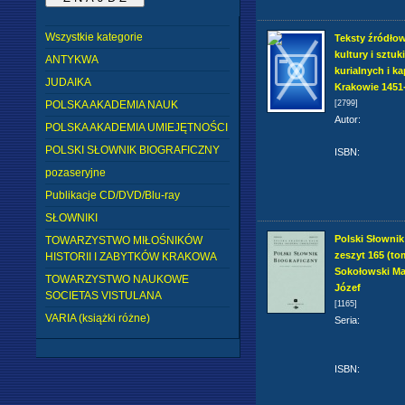
Wszystkie kategorie
Teksty źródło
kultury i sztuk
ANTYKWA
kurialnych i k
JUDAIKA
Krakowie 1451
POLSKA AKADEMIA NAUK
[2799]
Autor
:
POLSKA AKADEMIA UMIEJĘTNOŚCI
POLSKI SŁOWNIK BIOGRAFICZNY
ISBN
:
pozaseryjne
Publikacje CD/DVD/Blu-ray
SŁOWNIKI
Polski Słownik
TOWARZYSTWO MIŁOŚNIKÓW
zeszyt 165 (tom
HISTORII I ZABYTKÓW KRAKOWA
Sokołowski Ma
TOWARZYSTWO NAUKOWE
Józef
SOCIETAS VISTULANA
[1165]
VARIA (książki różne)
Seria
:
ISBN
: