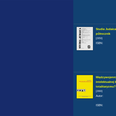
Studia Judaica 
półrocznik
[2950]
ISBN
:
Międzywojenny
intelektualnej 
totalitaryzmu?
[2660]
Autor
:
ISBN
: