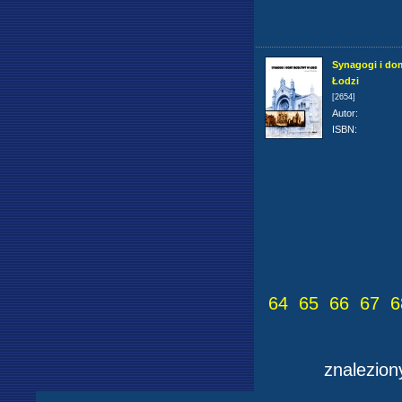
Synagogi i do
Łodzi
[2654]
Autor
:
ISBN
:
64
65
66
67
6
znalezio