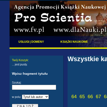
USŁUGI | DOMENY
KSIĄŻKI NAUKOWE
Wszystkie ka
Twój Koszyk
:
... jest pusty.
Wpisz fragment tytułu
Szukaj:
64
65
66
67
6
w polu: