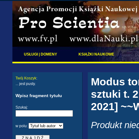
USŁUGI | DOMENY
KSIĄŻKI NAUKOWE
Modus tom
Twój Koszyk
:
... jest pusty.
sztuki t. 
Wpisz fragment tytułu
2021] ~
Szukaj:
Produkt nie
w polu: