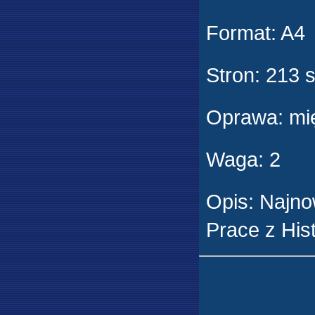
Format
:
A4
Stron
:
213 s
Oprawa
:
mię
Waga
:
2
Opis
:
Najno
Prace z Hist