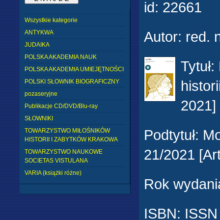
id:
22661
Wszystkie kategorie
Autor
:
red. 
ANTYKWA
JUDAIKA
POLSKA AKADEMIA NAUK
Tytuł
:
POLSKA AKADEMIA UMIEJĘTNOŚCI
histor
POLSKI SŁOWNIK BIOGRAFICZNY
pozaseryjne
2021
Publikacje CD/DVD/Blu-ray
SŁOWNIKI
Podtytuł
:
Mo
TOWARZYSTWO MIŁOŚNIKÓW
HISTORII I ZABYTKÓW KRAKOWA
21/2021 [Art
TOWARZYSTWO NAUKOWE
SOCIETAS VISTULANA
VARIA (książki różne)
Rok wydani
ISBN:
ISSN