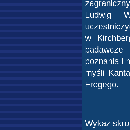
zagraniczn
Ludwig Wi
uczestnicz
w Kirchber
badawcze 
poznania i 
myśli Kanta
Fregego.
Wykaz skró