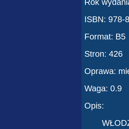
Rok wydani
ISBN:
978-
Format
:
B5
Stron
:
426
Oprawa
:
mi
Waga
:
0.9
Opis
:
WŁODZIMIE