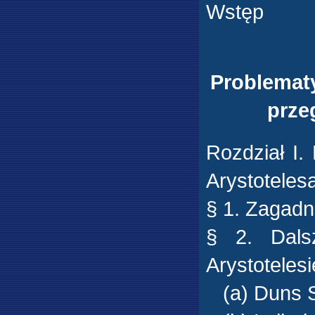
Wstęp
Problematy
prze
Rozdział I.
Arystotelesa
§ 1. Zagadn
§ 2. Dals
Arystotelesi
(a) Duns S