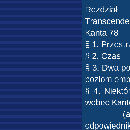
Rozdział
Transcenden
Kanta 78
§ 1. Przest
§ 2. Czas
§ 3. Dwa p
poziom empi
§ 4. Niektó
wobec Kanto
(a) Prob
odpowiedni