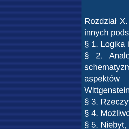
Rozdział X
innych pod
§ 1. Logika 
§ 2. Anal
schematyzm
aspektów 
Wittgenstei
§ 3. Rzeczy
§ 4. Możliw
§ 5. Niebyt