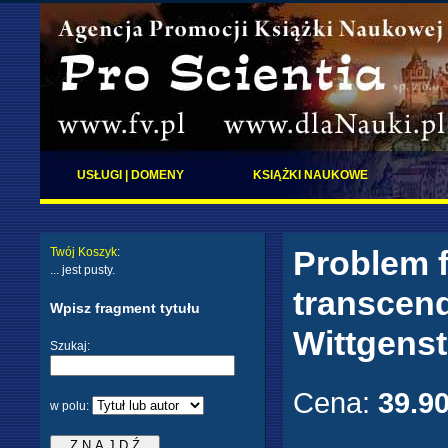
USŁUGI | DOMENY
KSIĄŻKI NAUKOWE
Problem 
Twój Koszyk
:
... jest pusty.
transcend
Wpisz fragment tytułu
Wittgenst
Szukaj:
Cena:
39.9
w polu: