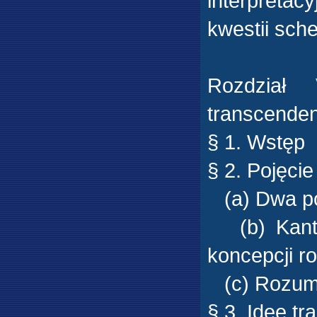
interpreta
kwestii sch
Rozdział 
transcenden
§ 1. Wstęp
§ 2. Pojęci
(a) Dwa po
(b) Kant -
koncepcji 
(c) Rozum i
§ 3. Idee t