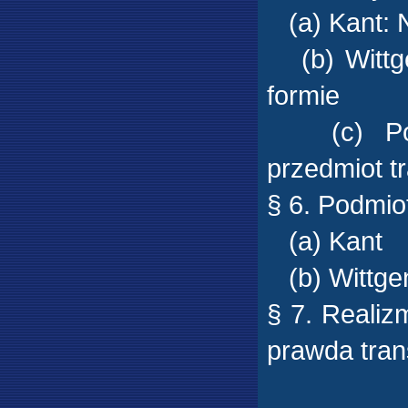
(a) Kant: N
(b) Wittgen
formie
(c) Pojęc
przedmiot t
§ 6. Podmio
(a) Kant
(b) Wittge
§ 7. Realiz
prawda tra