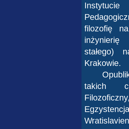
Instytucie 
Pedagogicz
filozofię 
inżynierię
stałego) 
Krakowie.
Opublikowa
takich c
Filozoficz
Egzystencja
Wratislav