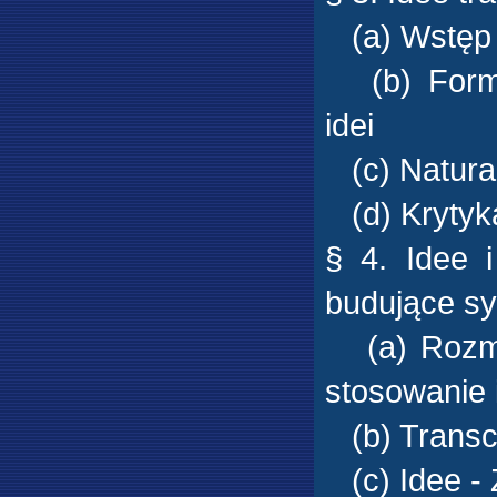
(a) Wstęp
(b) Forma
idei
(c) Natura 
(d) Krytyka
§ 4. Idee 
budujące s
(a) Rozmai
stosowanie 
(b) Transce
(c) Idee - 