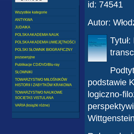
id:
74541
Wszystkie kategorie
Autor
:
Włodz
ANTYKWA
JUDAIKA
POLSKA AKADEMIA NAUK
Tytuł
:
POLSKA AKADEMIA UMIEJĘTNOŚCI
transc
POLSKI SŁOWNIK BIOGRAFICZNY
pozaseryjne
Publikacje CD/DVD/Blu-ray
Podtyt
SŁOWNIKI
podstawie K
TOWARZYSTWO MIŁOŚNIKÓW
HISTORII I ZABYTKÓW KRAKOWA
logiczno-fi
TOWARZYSTWO NAUKOWE
SOCIETAS VISTULANA
perspektywi
VARIA (książki różne)
Wittgenstei