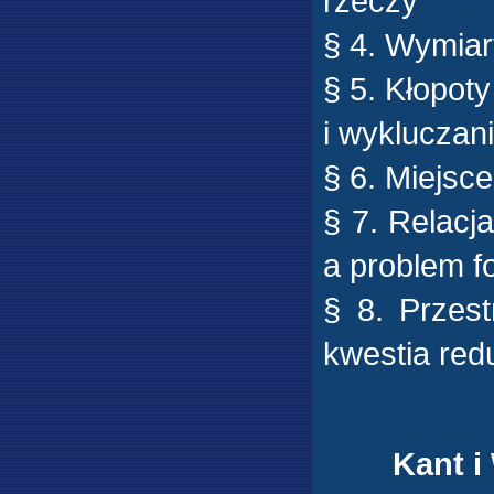
rzeczy
§ 4. Wymiar
§ 5. Kłopot
i wykluczan
§ 6. Miejsce
§ 7. Relacj
a problem f
§ 8. Przest
kwestia redu
Kant i