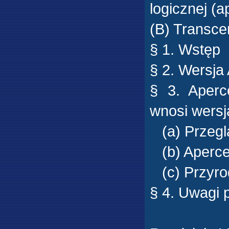
logicznej (a
(B) Transce
§ 1. Wstęp
§ 2. Wersja
§ 3. Aperc
wnosi wersj
(a) Przeglą
(b) Apercep
(c) Przyro
§ 4. Uwagi