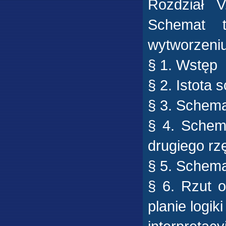
Rozdział 
Schemat t
wytworzeni
§ 1. Wstęp
§ 2. Istota
§ 3. Schema
§ 4. Schema
drugiego rz
§ 5. Schema
§ 6. Rzut 
planie logik