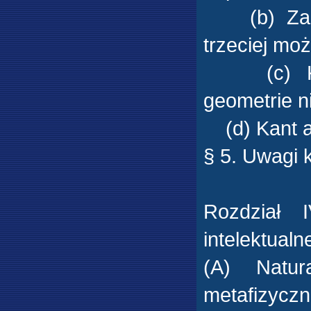
(b) Zarzu
trzeciej moż
(c) Kant
geometrie n
(d) Kant a 
§ 5. Uwagi
Rozdział 
intelektualn
(A) Natur
metafizyc