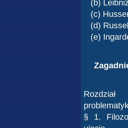
(b) Leibni
(c) Husser
(d) Russel
(e) Ingard
Zagadni
Rozdział 
problematyk
§ 1. Filoz