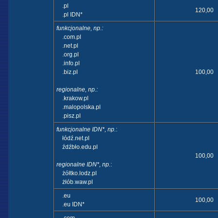
.pl
120,00 
.pl IDN*
funkcjonalne, np.:
.com.pl
.net.pl
.org.pl
.info.pl
.biz.pl
100,00 
regionalne, np.:
.krakow.pl
.malopolska.pl
.pisz.pl
funkcjonalne IDN*, np.
:
łódź.net.pl
źdźbło.edu.pl
100,00 
regionalne IDN*, np.
:
żółtko.lodz.pl
żłób.waw.pl
.eu
100,00 
.eu IDN*