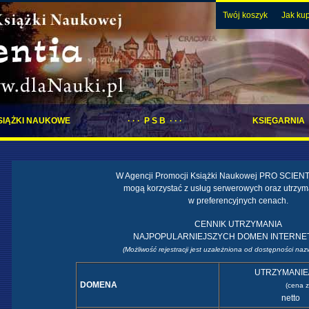
Twój koszyk
Jak ku
SIĄŻKI NAUKOWE
· · · P S B · · ·
KSIĘGARNIA
W Agencji Promocji Książki Naukowej PRO SCIENTIA
mogą korzystać z usług serwerowych oraz utrzy
w preferencyjnych cenach.
CENNIK UTRZYMANIA
NAJPOPULARNIEJSZYCH DOMEN INTERN
(Możliwość rejestracji jest uzależniona od dostępności na
UTRZYMANIE
DOMENA
(cena z
netto 