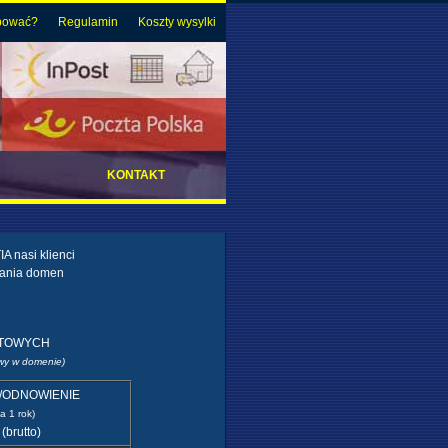
pować?
Regulamin
Koszty wysylki
KONTAKT
 nasi klienci
mania domen
ETOWYCH
zwy w domenie)
/ODNOWIENIE
a 1 rok)
(brutto)